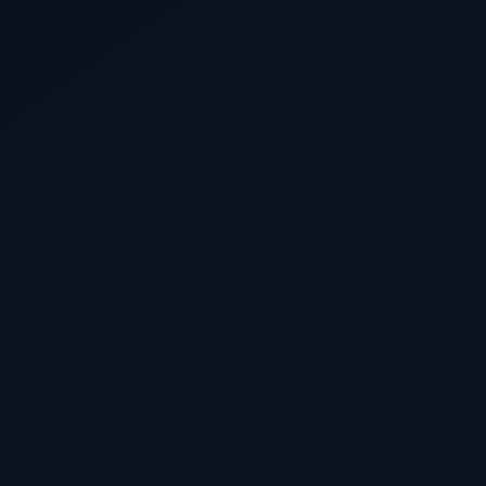
前场压迫夺取主动权，进入
锋持续升温，为本场较量增
八强赛阶段，其锋线终结效
添了更多悬念与火药味，展
率将成为决定性变量，直接
望本次主场对决，球队需充
影响赛事...
分利用场...
世界杯买球平台下载-枫叶主场迎击十六强，变阵风云牵动球迷心
世界杯冷门预测-三大东道主热情难掩伤病暗流
枫叶主场迎战，十六强战火
欧洲三大东道主的备战热情
一触即发，本场焦点在于球
持续高涨，但伤病潮正成为
队大胆的阵容变阵，教练组
左右国家队竞争力的关键变
在关键位置做出多处调整，
量，多位核心球员在大赛前
试图通过战术迭代打乱对手
夕遭遇肌肉或关节问题，不
部署，这...
仅打乱了...
世界杯今日赛事-贝林厄姆领衔冲击世界杯，塞尔维亚名单变动引关注
世界杯胜负预测-欧洲区焦点解读持续升温，厄瓜多尔队淘汰赛走势受关注