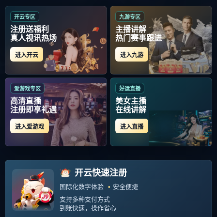
4006669527
关于我们