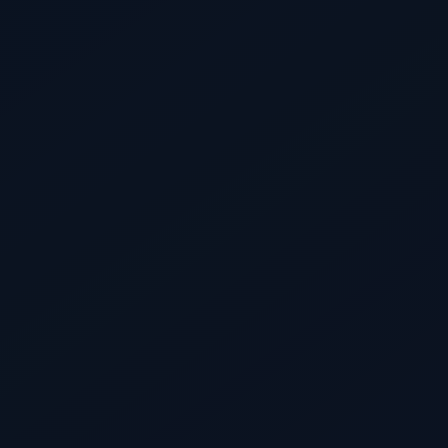
FIFA World Cup 2026
⚽ 我们以专业视角点燃足球热爱，用实时数据打造清晰体验，致
力于为广大球迷提供更及时、更丰富、更有看点的赛事资讯与精
彩内容。🏆✨
4006669527
联系电话：
FIFA News
世界杯比赛投注-土耳其高位逼抢升级，锋线效率定八强格局