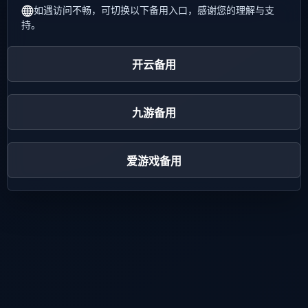
🏟️ 以绿茵承载梦
想，用资讯传递
🔥 用及时内容记录每一
热爱 ⚽
场精彩赛事。
🏆 以足球凝聚激
情，用看点链接
📣 用多元资讯陪伴每一
世界 ⚽
次赛事关注。